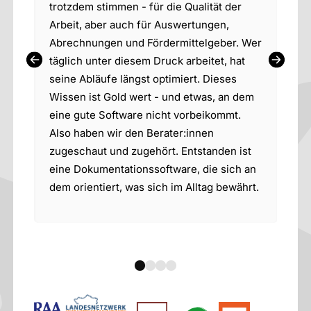
trotzdem stimmen - für die Qualität der
2
Arbeit, aber auch für Auswertungen,
S
Abrechnungen und Fördermittelgeber. Wer
M
täglich unter diesem Druck arbeitet, hat
f
seine Abläufe längst optimiert. Dieses
e
Wissen ist Gold wert - und etwas, an dem
S
eine gute Software nicht vorbeikommt.
h
Also haben wir den Berater:innen
A
e
zugeschaut und zugehört. Entstanden ist
s
eine Dokumentationssoftware, die sich an
F
dem orientiert, was sich im Alltag bewährt.