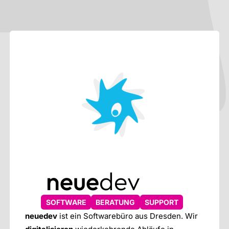
Zum Hauptinhalt springen
neue
dev
SOFTWARE
BERATUNG
SUPPORT
neuedev
ist ein Softwarebüro aus Dresden. Wir